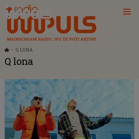
Radio Impuls
Q LONA
Q lona