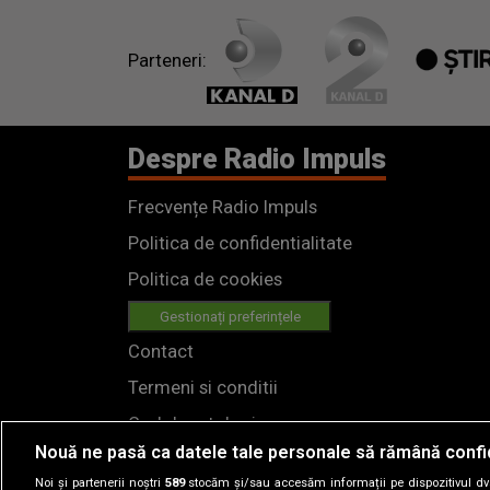
Parteneri:
Despre Radio Impuls
Frecvențe Radio Impuls
Politica de confidentialitate
Politica de cookies
Gestionați preferințele
Contact
Termeni si conditii
Cod deontologic
Nouă ne pasă ca datele tale personale să rămână confi
Regulamente
Noi și partenerii noștri
589
stocăm și/sau accesăm informații pe dispozitivul dvs.