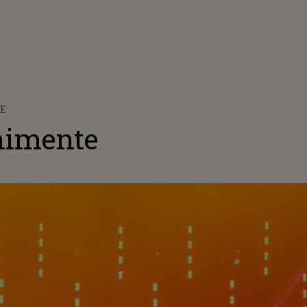
E
nimente