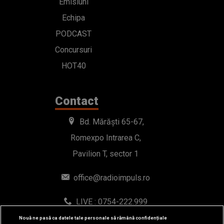
Emisiuni
Echipa
PODCAST
Concursuri
HOT40
Contact
Bd. Mărăști 65-67,
Romexpo Intrarea C,
Pavilion T, sector 1
office@radioimpuls.ro
LIVE : 0754-222.999
WhatsApp: 0754-222.999
Nouă ne pasă ca datele tale personale să rămână confidențiale