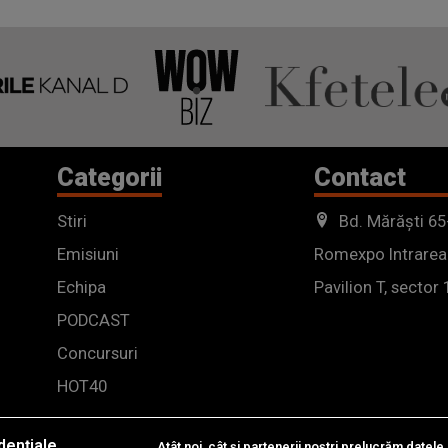
Categorii
Contact
Stiri
Bd. Mărăști 65
Emisiuni
Romexpo Intrarea
Echipa
Pavilion T, sector 
PODCAST
Concursuri
HOT40
dențiale
Atât noi, cât și partenerii noștri prelucrăm datele 