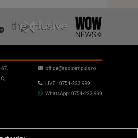
-67,
office@radioimpuls.ro
 C,
LIVE : 0754-222.999
1
WhatsApp: 0754-222.999
pentru a oferi: