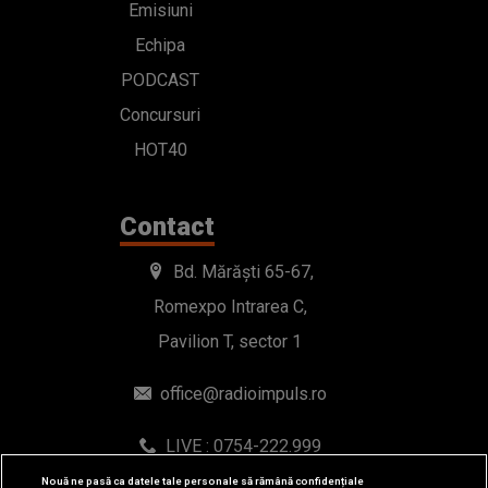
Emisiuni
Echipa
PODCAST
Concursuri
HOT40
Contact
Bd. Mărăști 65-67,
Romexpo Intrarea C,
Pavilion T, sector 1
office@radioimpuls.ro
LIVE : 0754-222.999
WhatsApp: 0754-222.999
Nouă ne pasă ca datele tale personale să rămână confidențiale