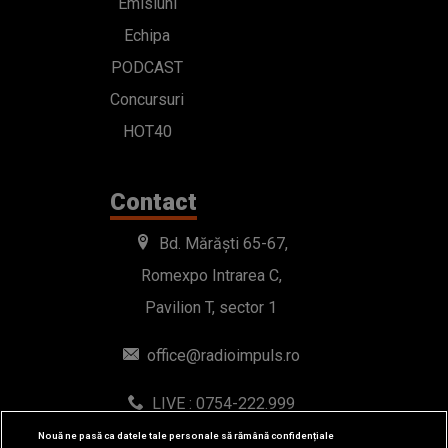
Emisiuni
Echipa
PODCAST
Concursuri
HOT40
Contact
Bd. Mărăști 65-67,
Romexpo Intrarea C,
Pavilion T, sector 1
office@radioimpuls.ro
LIVE : 0754-222.999
WhatsApp: 0754-222.999
Nouă ne pasă ca datele tale personale să rămână confidențiale