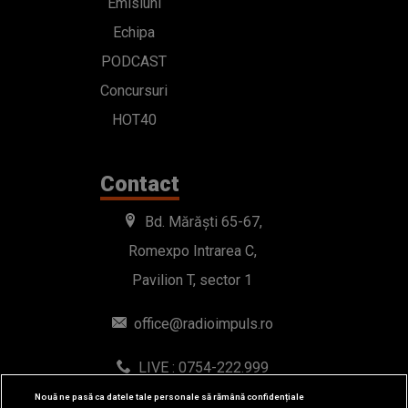
Emisiuni
Echipa
PODCAST
Concursuri
HOT40
Contact
Bd. Mărăști 65-67,
Romexpo Intrarea C,
Pavilion T, sector 1
office@radioimpuls.ro
LIVE : 0754-222.999
WhatsApp: 0754-222.999
Nouă ne pasă ca datele tale personale să rămână confidențiale