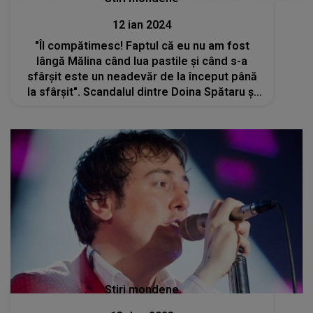
12 ian 2024
"Îl compătimesc! Faptul că eu nu am fost
lângă Mălina când lua pastile și când s-a
sfârșit este un neadevăr de la început până
la sfârșit". Scandalul dintre Doina Spătaru și
Călin Geambașu pare fără sfârșit
Stiri mondene