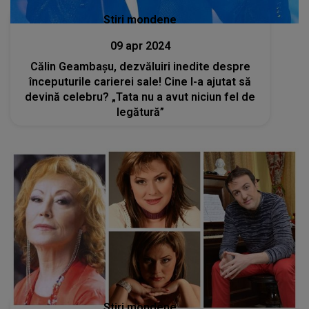
Stiri mondene
09 apr 2024
Călin Geambașu, dezvăluiri inedite despre
începuturile carierei sale! Cine l-a ajutat să
devină celebru? „Tata nu a avut niciun fel de
legătură”
Stiri mondene