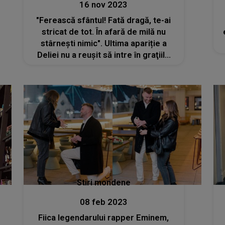
16 nov 2023
"Ferească sfântul! Fată dragă, te-ai
stricat de tot. În afară de milă nu
stârnești nimic". Ultima apariție a
Deliei nu a reuşit să intre în graţiile
faniilor. Cagula cu coarne și cizmele
gigantice, subiect aprins de discuții
pe internet
Stiri mondene
08 feb 2023
Fiica legendarului rapper Eminem,