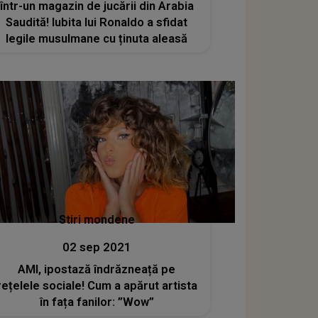
într-un magazin de jucării din Arabia
Saudită! Iubita lui Ronaldo a sfidat
legile musulmane cu ținuta aleasă
Stiri mondene
02 sep 2021
AMI, ipostază îndrăzneață pe
rețelele sociale! Cum a apărut artista
în fața fanilor: ”Wow”