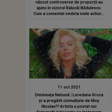
născut controverse de proporții au
ajuns în vizorul Ralucăi Bădulescu.
Cum a comentat vedeta noile achiziții
ale artistei
Stiri
11 oct 2021
Dimineața Nebună | Loredana Groza
și-a pregătit cizmulițele de Moș
Nicolae?! Artista a postat noi