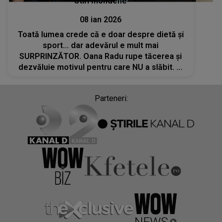
Stiri mondene
08 ian 2026
Toată lumea crede că e doar despre dietă și
sport... dar adevărul e mult mai
SURPRINZĂTOR. Oana Radu rupe tăcerea și
dezvăluie motivul pentru care NU a slăbit. Și
ce a spus de va uimi: "Am încadrat lucrurile
astea ca fiind ceva tragic și..."
Parteneri: