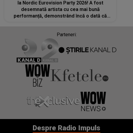
la Nordic Eurovision Party 2026! A fost
desemnată artista cu cea mai bună
performanță, demonstrând încă o dată că
este un FENOMEM MUZICAL. Această
victorie marchează încă un pas uriaș în
Parteneri:
cariera ei
Despre Radio Impuls