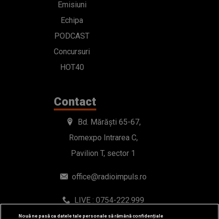
Emisiuni
Echipa
PODCAST
Concursuri
HOT40
Contact
Bd. Mărăști 65-67,
Romexpo Intrarea C,
Pavilion T, sector 1
office@radioimpuls.ro
LIVE : 0754-222.999
WhatsApp: 0754-222.999
Nouă ne pasă ca datele tale personale să rămână confidențiale