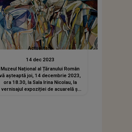
Actualitate
14 dec 2023
Muzeul Național al Țăranului Român
vă așteaptă joi, 14 decembrie 2023,
ora 18.30, la Sala Irina Nicolau, la
vernisajul expoziției de acuarelă și
pictură a artistului Horia Roșca,
Horror Vacui