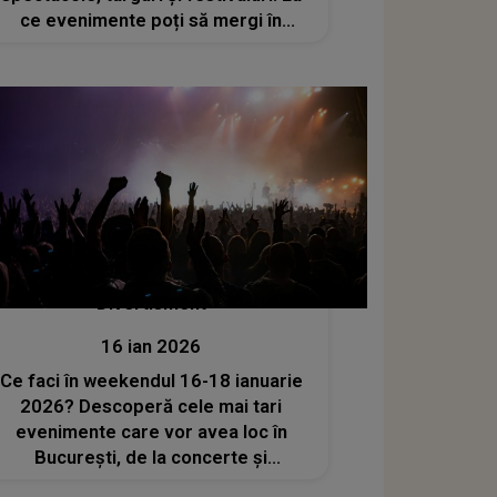
ce evenimente poți să mergi în
București de Ziua Femeii?
Divertisment
16 ian 2026
Ce faci în weekendul 16-18 ianuarie
2026? Descoperă cele mai tari
evenimente care vor avea loc în
București, de la concerte și
spectacole la ateliere și multe altele