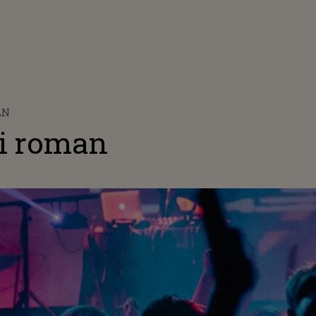
AN
i roman