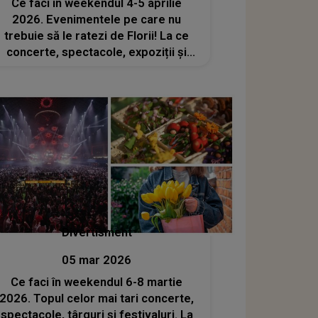
Ce faci în weekendul 4-5 aprilie
2026. Evenimentele pe care nu
trebuie să le ratezi de Florii! La ce
concerte, spectacole, expoziții și
târguri poți să mergi alături de cei
dragi?
Divertisment
05 mar 2026
Ce faci în weekendul 6-8 martie
2026. Topul celor mai tari concerte,
spectacole, târguri și festivaluri. La