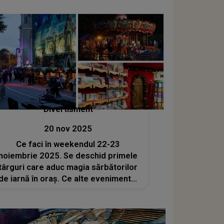
Divertisment
20 nov 2025
Ce faci în weekendul 22-23
noiembrie 2025. Se deschid primele
târguri care aduc magia sărbătorilor
de iarnă în oraș. Ce alte evenimente,
concerte și spectacole te așteaptă în
București?