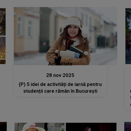
persoana iubită?
Actualitate
28 nov 2025
(P) 5 idei de activități de iarnă pentru
studenții care rămân în București