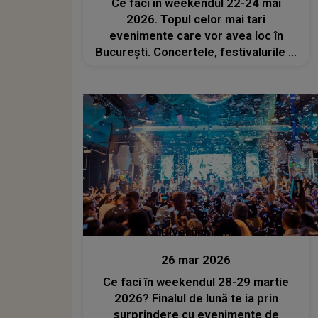
Ce faci în weekendul 22-24 mai
2026. Topul celor mai tari
evenimente care vor avea loc în
București. Concertele, festivalurile și
spectacolele pe care nu trebuie să le
ratezi
Divertisment
26 mar 2026
Ce faci în weekendul 28-29 martie
2026? Finalul de lună te ia prin
surprindere cu evenimente de