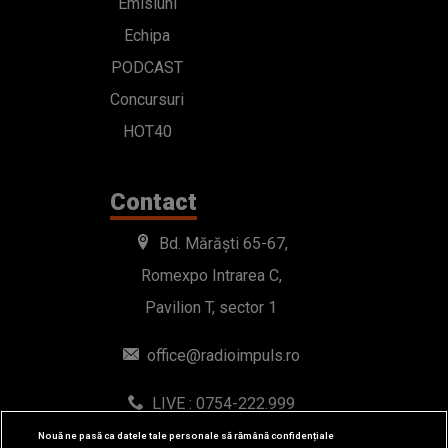
Emisiuni
Echipa
PODCAST
Concursuri
HOT40
Contact
Bd. Mărăști 65-67,
Romexpo Intrarea C,
Pavilion T, sector 1
office@radioimpuls.ro
LIVE : 0754-222.999
WhatsApp: 0754-222.999
Nouă ne pasă ca datele tale personale să rămână confidențiale