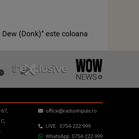
g Dew (Donk)" este coloana
-67,
office@radioimpuls.ro
 C,
LIVE : 0754-222.999
1
WhatsApp: 0754-222.999