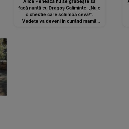
Alice Peneacă nu se grăbește să
facă nuntă cu Dragoș Caliminte. „Nu e
o chestie care schimbă ceva!”.
Vedeta va deveni în curând mamă
pentru prima oară