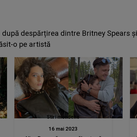
 Britney Spears și Sam Asghari! Care a fost, de
sit-o pe artistă
Stiri mondene
16 mai 2023