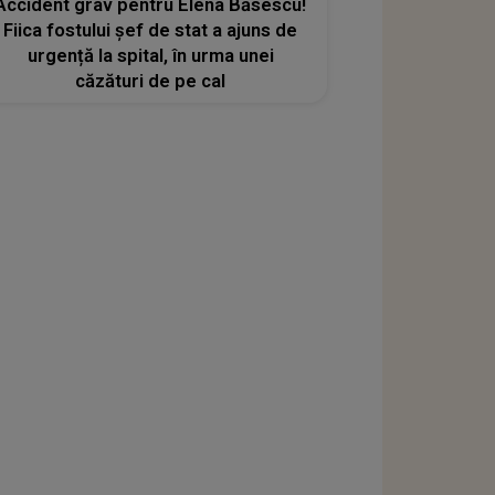
Accident grav pentru Elena Băsescu!
Fiica fostului șef de stat a ajuns de
urgență la spital, în urma unei
căzături de pe cal