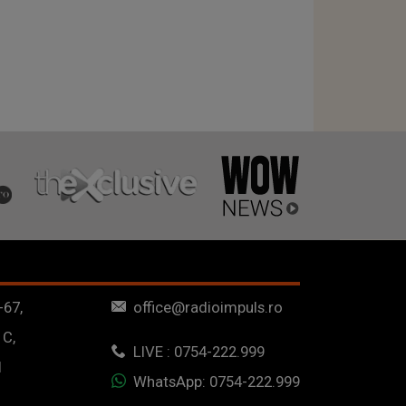
-67,
office@radioimpuls.ro
 C,
LIVE : 0754-222.999
1
WhatsApp: 0754-222.999