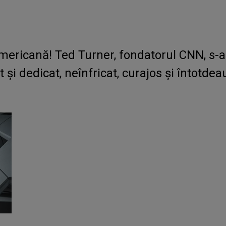
ericană! Ted Turner, fondatorul CNN, s-a s
t și dedicat, neînfricat, curajos și întotd