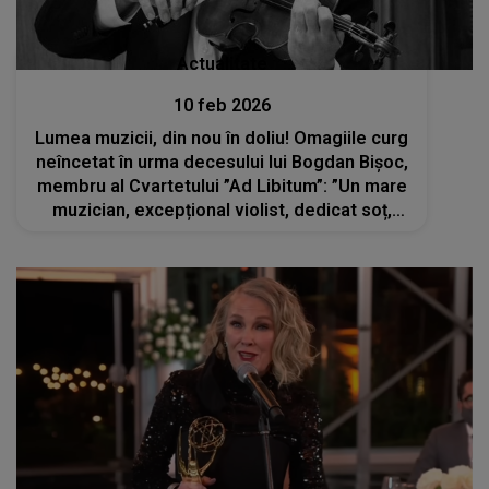
Actualitate
10 feb 2026
Lumea muzicii, din nou în doliu! Omagiile curg
neîncetat în urma decesului lui Bogdan Bișoc,
membru al Cvartetului ”Ad Libitum”: ”Un mare
muzician, excepțional violist, dedicat soț,
minunat tată”. Când va avea loc
înmormântarea artistului?