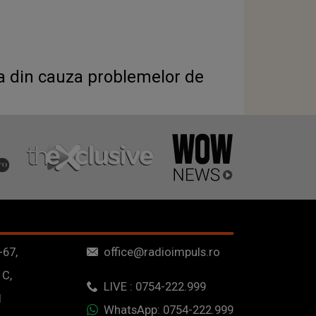
a din cauza problemelor de
-67,
office@radioimpuls.ro
 C,
LIVE : 0754-222.999
1
WhatsApp: 0754-222.999