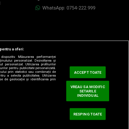
1
WhatsApp: 0754-222.999
pentru a oferi:
dispozitiv. Măsurarea performanței
ținutului personalizat. Dezvoltarea și
t personalizat. Utilizarea profilurilor
urilor pentru publicitate personalizată.
ului prin statistici sau combinații de
ACCEPT TOATE
tru a selecta publicitatea. Utilizarea
se de geolocație și identificarea prin
VREAU SA MODIFIC
SETARILE
ervate.
INDIVIDUAL
RESPING TOATE