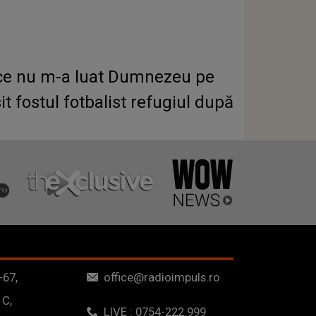
De ce nu m-a luat Dumnezeu pe
t fostul fotbalist refugiul după
-67,
office@radioimpuls.ro
 C,
LIVE : 0754-222.999