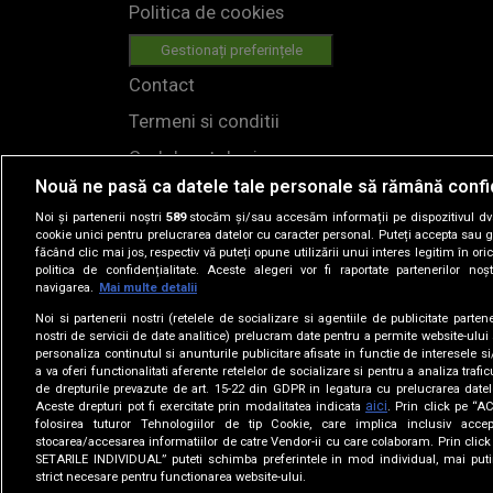
Politica de cookies
Gestionați preferințele
Contact
Termeni si conditii
Cod deontologic
Nouă ne pasă ca datele tale personale să rămână confi
Regulamente
Noi și partenerii noștri
589
stocăm și/sau accesăm informații pe dispozitivul dvs.
cookie unici pentru prelucrarea datelor cu caracter personal. Puteți accepta sau g
făcând clic mai jos, respectiv vă puteți opune utilizării unui interes legitim în 
politica de confidențialitate. Aceste alegeri vor fi raportate partenerilor no
navigarea.
Mai multe detalii
Noi si partenerii nostri (retelele de socializare si agentiile de publicitate parten
nostri de servicii de date analitice) prelucram date pentru a permite website-ului
personaliza continutul si anunturile publicitare afisate in functie de interesele si
© 2019
a va oferi functionalitati aferente retelelor de socializare si pentru a analiza trafic
de drepturile prevazute de art. 15-22 din GDPR in legatura cu prelucrarea datel
aici
Aceste drepturi pot fi exercitate prin modalitatea indicata
. Prin click pe “
folosirea tuturor Tehnologiilor de tip Cookie, care implica inclusiv accep
HI
stocarea/accesarea informatiilor de catre Vendor-ii cu care colaboram. Prin cl
Loading...
SETARILE INDIVIDUAL” puteti schimba preferintele in mod individual, mai puti
NI
strict necesare pentru functionarea website-ului.