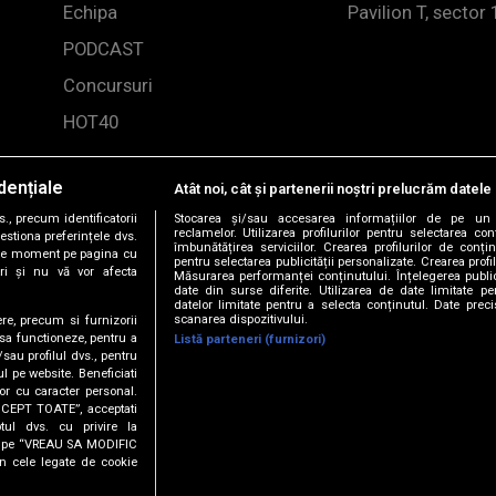
Echipa
Pavilion T, sector 
PODCAST
Concursuri
HOT40
dențiale
Atât noi, cât și partenerii noștri prelucrăm datele 
, precum identificatorii
Stocarea și/sau accesarea informațiilor de pe un 
reclamelor. Utilizarea profilurilor pentru selectarea con
estiona preferințele dvs.
îmbunătățirea serviciilor. Crearea profilurilor de conținu
orice moment pe pagina cu
pentru selectarea publicității personalizate. Crearea profil
ștri și nu vă vor afecta
Măsurarea performanței conținutului. Înțelegerea public
date din surse diferite. Utilizarea de date limitate pen
datelor limitate pentru a selecta conținutul. Date preci
scanarea dispozitivului.
ere, precum si furnizorii
 sa functioneze, pentru a
Listă parteneri (furnizori)
/sau profilul dvs., pentru
-2026 DOGAN MEDIA INTERNATIONAL SA, Toate drepturile rez
ul pe website. Beneficiati
or cu caracter personal.
ACCEPT TOATE”, acceptati
tul dvs. cu privire la
T SIESTA
ick pe “VREAU SA MODIFIC
n cele legate de cookie
COLE CHERRY & JUNO - No No No