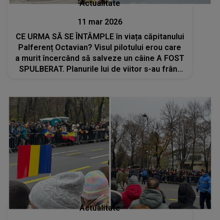
Actualitate
11 mar 2026
CE URMA SĂ SE ÎNTÂMPLE în viața căpitanului
Palferenț Octavian? Visul pilotului erou care
a murit încercând să salveze un câine A FOST
SPULBERAT. Planurile lui de viitor s-au frânt
într-o clipă, dar curajul său rămâne o lecție:
"Trebuiau să se..."
Actualitate