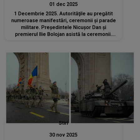
01 dec 2025
1 Decembrie 2025. Autorităţile au pregătit
numeroase manifestări, ceremonii şi parade
militare. Preşedintele Nicuşor Dan şi
premierul Ilie Bolojan asistă la ceremonii.
Alături de militarii români vor defila şi 240 de
militari străini
Stiri
30 nov 2025