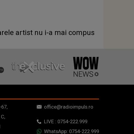
arele artist nu i-a mai compus
-67,
office@radioimpuls.ro
 C,
LIVE : 0754-222.999
1
WhatsApp: 0754-222.999