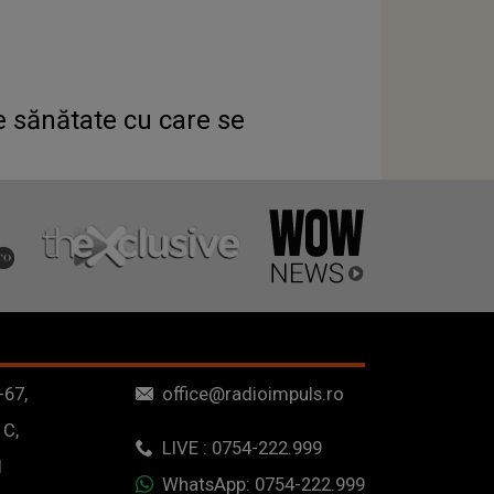
e sănătate cu care se
-67,
office@radioimpuls.ro
 C,
LIVE : 0754-222.999
1
WhatsApp: 0754-222.999