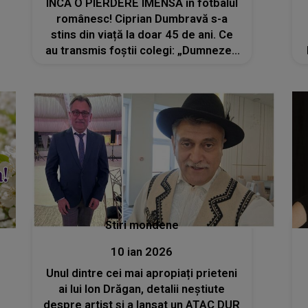
ÎNCĂ O PIERDERE IMENSĂ în fotbalul
românesc! Ciprian Dumbravă s-a
stins din viață la doar 45 de ani. Ce
au transmis foștii colegi: „Dumnezeu
să-l ierte! Îl așteptam în august la
mine la mare”
Stiri mondene
10 ian 2026
Unul dintre cei mai apropiați prieteni
ai lui Ion Drăgan, detalii neștiute
despre artist și a lansat un ATAC DUR