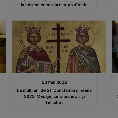
la adresa celor care ar profita de
moartea lui: "Oare nu îi mustră
conștiința? Toate persoanele care
acum aleargă după vizualizări și..."
Stiri
20 mai 2022
La mulţi ani de Sf. Constantin şi Elena
2022: Mesaje, sms-uri, urări şi
felicitări