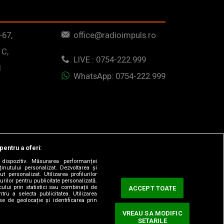
-67,
office@radioimpuls.ro
 C,
LIVE : 0754-222.999
1
WhatsApp: 0754-222.999
pentru a oferi:
dispozitiv. Măsurarea performanței
ținutului personalizat. Dezvoltarea și
t personalizat. Utilizarea profilurilor
urilor pentru publicitate personalizată.
ului prin statistici sau combinații de
ACCEPT TOATE
tru a selecta publicitatea. Utilizarea
se de geolocație și identificarea prin
VREAU SA MODIFIC
SETARILE