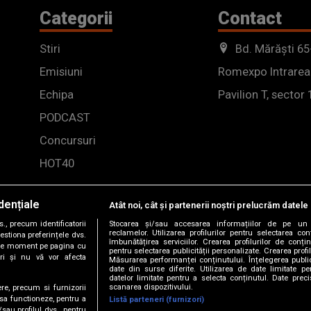
Categorii
Contact
Stiri
Bd. Mărăști 65
Emisiuni
Romexpo Intrarea
Echipa
Pavilion T, sector 
PODCAST
Concursuri
HOT40
dențiale
Atât noi, cât și partenerii noștri prelucrăm datele 
, precum identificatorii
Stocarea și/sau accesarea informațiilor de pe un 
reclamelor. Utilizarea profilurilor pentru selectarea con
estiona preferințele dvs.
îmbunătățirea serviciilor. Crearea profilurilor de conținu
orice moment pe pagina cu
pentru selectarea publicității personalizate. Crearea profil
ștri și nu vă vor afecta
Măsurarea performanței conținutului. Înțelegerea public
date din surse diferite. Utilizarea de date limitate pen
datelor limitate pentru a selecta conținutul. Date preci
scanarea dispozitivului.
ere, precum si furnizorii
 sa functioneze, pentru a
Listă parteneri (furnizori)
/sau profilul dvs., pentru