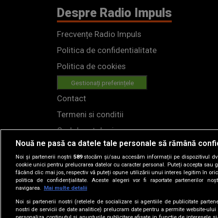
Despre Radio Impuls
Frecvențe Radio Impuls
Politica de confidentialitate
Politica de cookies
Gestionați preferințele
Contact
Termeni si conditii
Cod deontologic
Nouă ne pasă ca datele tale personale să rămână confi
Regulamente
Noi și partenerii noștri
589
stocăm și/sau accesăm informații pe dispozitivul dvs.
cookie unici pentru prelucrarea datelor cu caracter personal. Puteți accepta sau g
făcând clic mai jos, respectiv vă puteți opune utilizării unui interes legitim în 
politica de confidențialitate. Aceste alegeri vor fi raportate partenerilor no
navigarea.
Mai multe detalii
Noi si partenerii nostri (retelele de socializare si agentiile de publicitate parten
nostri de servicii de date analitice) prelucram date pentru a permite website-ului
personaliza continutul si anunturile publicitare afisate in functie de interesele si