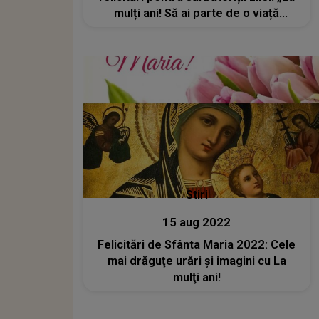
mulți ani! Să ai parte de o viață
frumoasă, cu multe motive de
recunoștință, iar iubirea și pacea să
nu lipsească niciodată din sufletul
tău”
Stiri
15 aug 2022
Felicitări de Sfânta Maria 2022: Cele
mai drăguţe urări şi imagini cu La
mulţi ani!