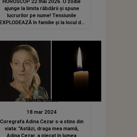
HOROSCOP 22 mai 2026. O zodie
ajunge la limita răbdării și spune
lucrurilor pe nume! Tensiunile
EXPLODEAZĂ în familie și la locul de
muncă
Stiri mondene
18 mar 2024
Coregrafa Adina Cezar s-a stins din
viata: "Astăzi, draga mea mamă,
Adina Cezar, a plecat în lumea