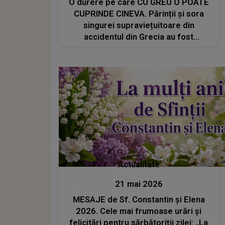
O durere pe care CU GREU O POATE
CUPRINDE CINEVA. Părinții și sora
singurei supraviețuitoare din
accidentul din Grecia au fost
repatriați, iar o rudă a familiei face
UN APEL SFÂȘIETOR. Când va avea
loc ÎNMORMÂNTAREA: "În numele
meu, ca verișoară a lui..."
Actualitate
21 mai 2026
MESAJE de Sf. Constantin și Elena
2026. Cele mai frumoase urări și
felicitări pentru sărbătoriții zilei: „La