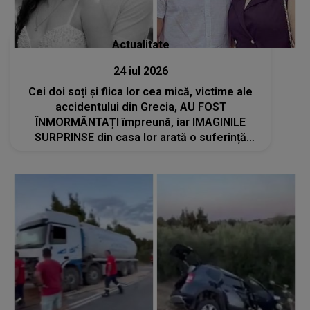
Actualitate
24 iul 2026
Cei doi soți și fiica lor cea mică, victime ale
accidentului din Grecia, AU FOST
ÎNMORMÂNTAȚI împreună, iar IMAGINILE
SURPRINSE din casa lor arată o suferință
greu de privit. LOCUL UNDE A FOST AȘEZAT
sicriul bebelușului îți frânge inima