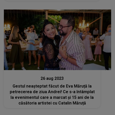
Interpretul este dedicat până la ultimul
detaliu. CE FACE înainte să urce pe scenă
Stiri mondene
26 aug 2023
Gestul neașteptat făcut de Eva Măruță la
petrecerea de ziua Andrei! Ce s-a întâmplat
la evenimentul care a marcat și 15 ani de la
căsătoria artistei cu Catalin Măruță