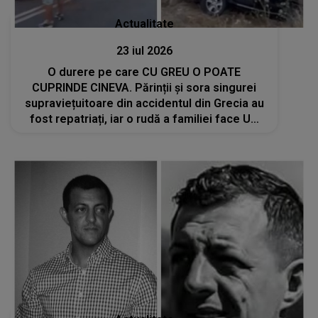
Actualitate
23 iul 2026
O durere pe care CU GREU O POATE
CUPRINDE CINEVA. Părinții și sora singurei
supraviețuitoare din accidentul din Grecia au
fost repatriați, iar o rudă a familiei face UN
APEL SFÂȘIETOR. Când va avea loc
ÎNMORMÂNTAREA: "În numele meu, ca
verișoară a lui..."