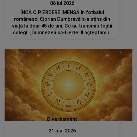
06 iul 2026
ÎNCĂ O PIERDERE IMENSĂ în fotbalul
românesc! Ciprian Dumbravă s-a stins din
viață la doar 45 de ani. Ce au transmis foștii
colegi: „Dumnezeu să-l ierte! Îl așteptam în
august la mine la mare”
Divertisment
21 mai 2026