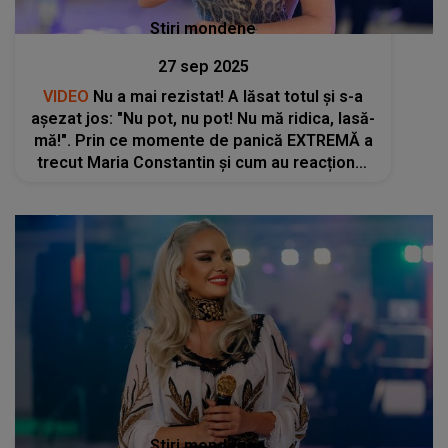
Stiri mondene
27 sep 2025
VIDEO
Nu a mai rezistat! A lăsat totul și s-a
așezat jos: "Nu pot, nu pot! Nu mă ridica, lasă-
mă!". Prin ce momente de panică EXTREMĂ a
trecut Maria Constantin și cum au reacționat
cei prezenți când au văzut-o
Stiri mondene