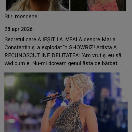
Stiri mondene
28 apr 2026
Secretul care A IEȘIT LA IVEALĂ despre Maria
Constantin și a explodat în SHOWBIZ! Artista A
RECUNOSCUT INFIDELITATEA: "Am vrut și eu să
văd cum e. Nu-mi doream genul ăsta de bărbat
lângă mine, mai ales că eram în..."