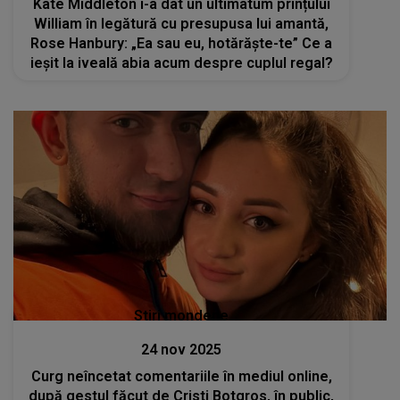
Kate Middleton i-a dat un ultimatum prințului
William în legătură cu presupusa lui amantă,
Rose Hanbury: „Ea sau eu, hotărăște-te” Ce a
ieșit la iveală abia acum despre cuplul regal?
Stiri mondene
24 nov 2025
Curg neîncetat comentariile în mediul online,
după gestul făcut de Cristi Botgros, în public,