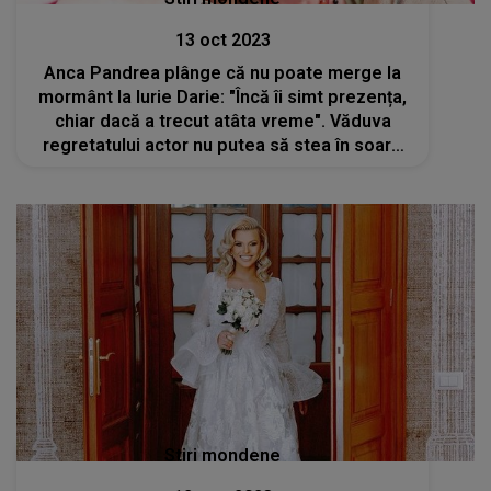
13 oct 2023
Anca Pandrea plânge că nu poate merge la
mormânt la Iurie Darie: "Încă îi simt prezența,
chiar dacă a trecut atâta vreme". Văduva
regretatului actor nu putea să stea în soare
din cauza insuficienței cardiace de care
suferă
Stiri mondene