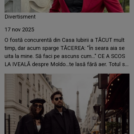
Divertisment
17 nov 2025
O fostă concurentă din Casa Iubirii a TĂCUT mult
timp, dar acum sparge TĂCEREA: "În seara aia se
uita la mine. Să faci pe ascuns cum..." CE A SCOS
LA IVEALĂ despre Moldo...te lasă fără aer. Totul s-
a petrecut în timpul cunoașterii cu Kira