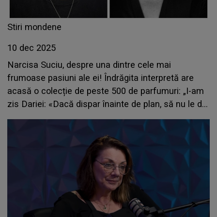
Stiri mondene
10 dec 2025
Narcisa Suciu, despre una dintre cele mai
frumoase pasiuni ale ei! Îndrăgita interpretă are
acasă o colecție de peste 500 de parfumuri: „I-am
zis Dariei: «Dacă dispar înainte de plan, să nu le dai
pe nimic. Ai putea să îți cumperi o garsonieră
măcar»”