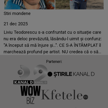
Stiri mondene
21 dec 2025
Liviu Teodorescu s-a confruntat cu o situație care
nu era deloc prevăzută, lăsându-l uimit și confunz:
"A început să mă înjure și...". CE S-A ÎNTÂMPLAT îl
marchează profund pe artist. NU credea că o să
treacă prin așa ceva în viața asta
Parteneri: