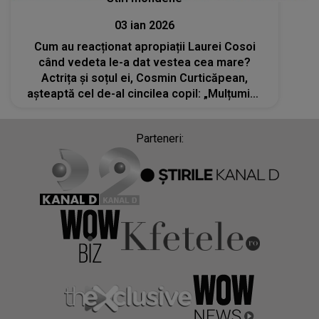
03 ian 2026
Cum au reacționat apropiații Laurei Cosoi
când vedeta le-a dat vestea cea mare?
Actrița și soțul ei, Cosmin Curticăpean,
așteaptă cel de-al cincilea copil: „Mulțumim,
Doamne pentru darul primit!”
Parteneri: