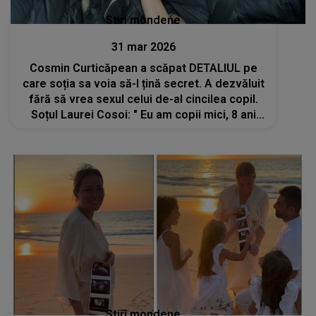
Stiri mondene
31 mar 2026
Cosmin Curticăpean a scăpat DETALIUL pe
care soția sa voia să-l țină secret. A dezvăluit
fără să vrea sexul celui de-al cincilea copil.
Soțul Laurei Cosoi: " Eu am copii mici, 8 ani
are cea mai mare fetiță și..."
Stiri mondene