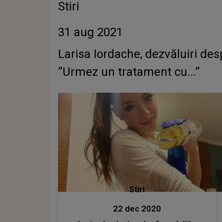
Stiri
31 aug 2021
Larisa Iordache, dezvăluiri des
”Urmez un tratament cu...”
Stiri
22 dec 2020