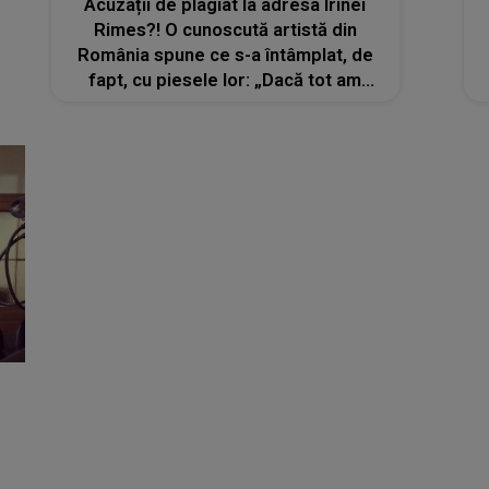
Acuzații de plagiat la adresa Irinei
Rimes?! O cunoscută artistă din
România spune ce s-a întâmplat, de
fapt, cu piesele lor: „Dacă tot am
lansat prima piesa, am zis să iau
cuvântul și să...”