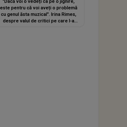
"Dacă voi o vedeți ca pe o jignire,
este pentru că voi aveți o problemă
cu genul ăsta muzical". Irina Rimes,
despre valul de critici pe care l-a
primit în urma discuției cu Theo
Rose. Artista nu s-a mai abținut și le-
a dat tuturor replica