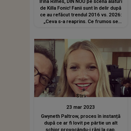
Irina Rimes, DIN NOU pe scenă alături
de Killa Fonic! Fanii sunt în delir după
ce au refăcut trendul 2016 vs. 2026:
„Ceva s-a reaprins. Ce frumos se
uită la ea”
Stiri
23 mar 2023
Gwyneth Paltrow, proces în instanță
după ce ar fi lovit pe pârtie un alt
schior provocându-i răni la cap.