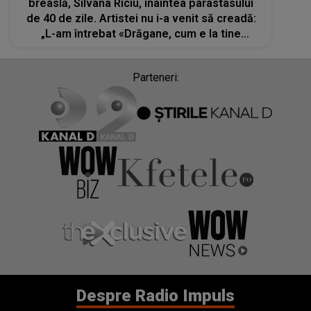
breaslă, Silvana Rîciu, înaintea parastasului
de 40 de zile. Artistei nu i-a venit să creadă:
„L-am întrebat «Drăgane, cum e la tine
acolo?»"
Parteneri:
Despre Radio Impuls