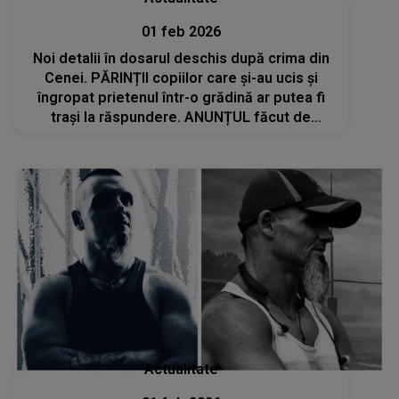
01 feb 2026
Noi detalii în dosarul deschis după crima din
Cenei. PĂRINȚII copiilor care și-au ucis și
îngropat prietenul într-o grădină ar putea fi
trași la răspundere. ANUNȚUL făcut de
avocatul familiei lui Mario Alin Berinde: „Am
solicitat...”
Actualitate