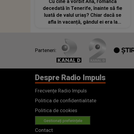
Cu cine a vorbit Ana, românca
decedată în Tenerife, înainte să fie
luată de valul uriaș? Chiar dacă se
afla în vacanță, gândul ei era la
oamenii vulnerabili pe care obișnuia
să îi ajute acasă: „Îi era aproape
imposibil să...”
Parteneri:
Despre Radio Impuls
Frecvențe Radio Impuls
Politica de confidentialitate
Politica de cookies
Gestionați preferințele
Contact