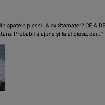
 din spatele piesei „Alex Stamate”? CE A D
ra. Probabil a ajuns și la el piesa, dar...”