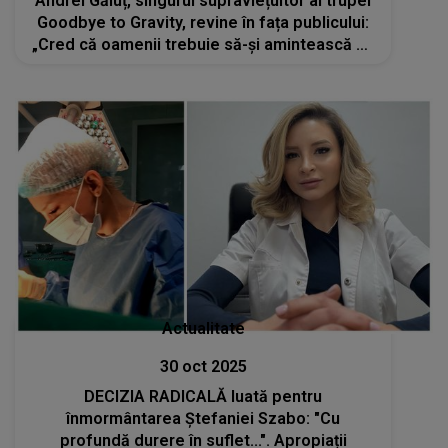
Andrei Găluț, singurul supraviețuitor al trupei
Goodbye to Gravity, revine în fața publicului:
„Cred că oamenii trebuie să-și amintească ce
ni s-a întâmplat”
Actualitate
30 oct 2025
DECIZIA RADICALĂ luată pentru
înmormântarea Ștefaniei Szabo: "Cu
profundă durere în suflet...". Apropiații