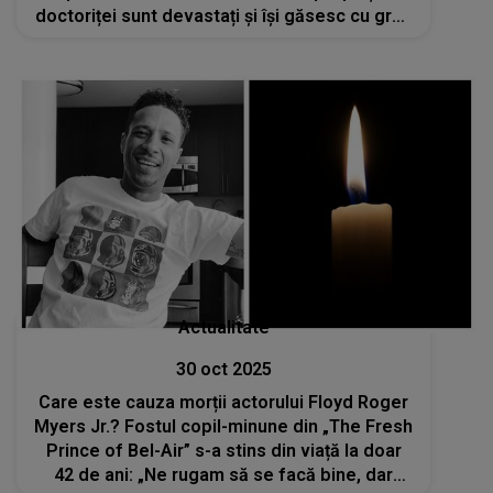
doctoriței sunt devastați și își găsesc cu greu
puterea după această veste. Ce se va
întâmpla în ziua când va fi condusă pe ultimul
drum
Actualitate
30 oct 2025
Care este cauza morții actorului Floyd Roger
Myers Jr.? Fostul copil-minune din „The Fresh
Prince of Bel-Air” s-a stins din viață la doar
42 de ani: „Ne rugam să se facă bine, dar