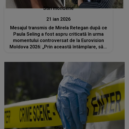
Stiri mondene
21 ian 2026
Mesajul transmis de Mirela Retegan după ce
Paula Seling a fost aspru criticată în urma
momentului controversat de la Eurovision
Moldova 2026: „Prin această întâmplare, să-ți
amintești...” Artista și-a cerut scuze public în
urma gafei sale
Stiri