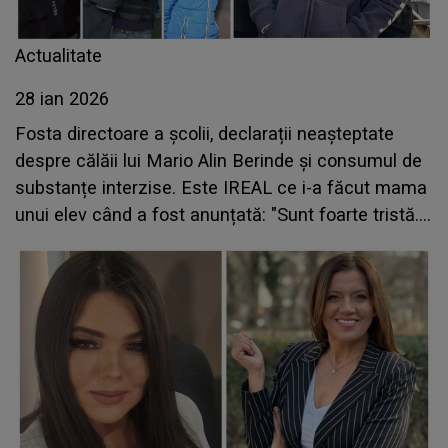
Actualitate
28 ian 2026
Fosta directoare a școlii, declarații neașteptate
despre călăii lui Mario Alin Berinde și consumul de
substanțe interzise. Este IREAL ce i-a făcut mama
unui elev când a fost anunțată: "Sunt foarte tristă.
Am pus-o la curent să-l verifice, dar..."