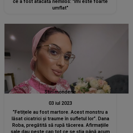
ce a fost atacată nemilos: "Îmi este foarte
umflat"
Stiri mondene
03 iul 2023
”Fetițele au fost martore. Acest monstru a
lăsat cicatrici și traume în sufletul lor”. Dana
Roba, pregătită să rupă tăcerea. Afirmațiile
sale dau peste cap tot ce se știa până acum