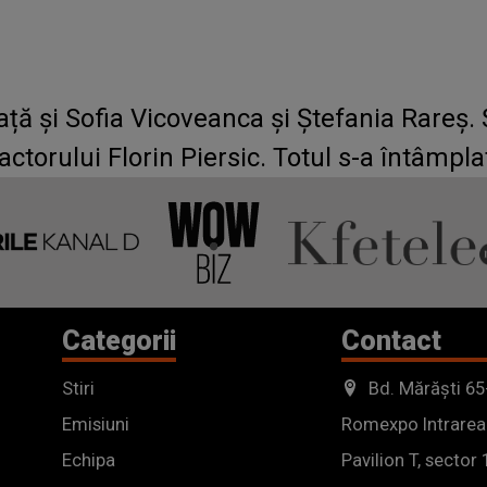
față și Sofia Vicoveanca și Ștefania Rareș.
putut să-i facă Gheorghe 
Categorii
Contact
Stiri
Bd. Mărăști 65
Emisiuni
Romexpo Intrarea
Echipa
Pavilion T, sector 