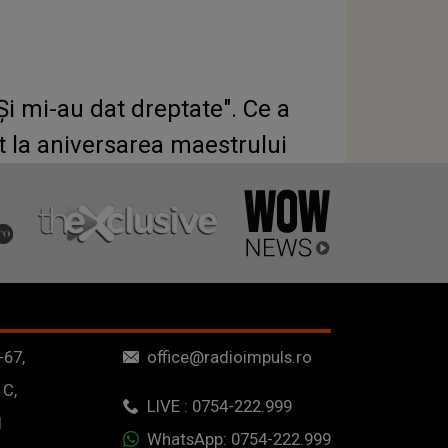
 Și mi-au dat dreptate". Ce a
Tura actorului Florin Piersic. Totul s-a întâmplat la aniversarea maestrului
-67,
office@radioimpuls.ro
 C,
LIVE : 0754-222.999
1
WhatsApp: 0754-222.999