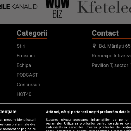
Categorii
Contact
Stiri
Bd. Mărăști 65
Emisiuni
Romexpo Intrarea
Echipa
Pavilion T, sector 
PODCAST
Concursuri
HOT40
dențiale
Atât noi, cât și partenerii noștri prelucrăm datele 
, precum identificatorii
Stocarea și/sau accesarea informațiilor de pe un 
reclamelor. Utilizarea profilurilor pentru selectarea con
estiona preferințele dvs.
îmbunătățirea serviciilor. Crearea profilurilor de conținu
orice moment pe pagina cu