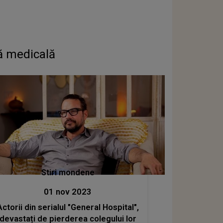
ră medicală
Stiri mondene
01 nov 2023
Actorii din serialul "General Hospital",
devastați de pierderea colegului lor