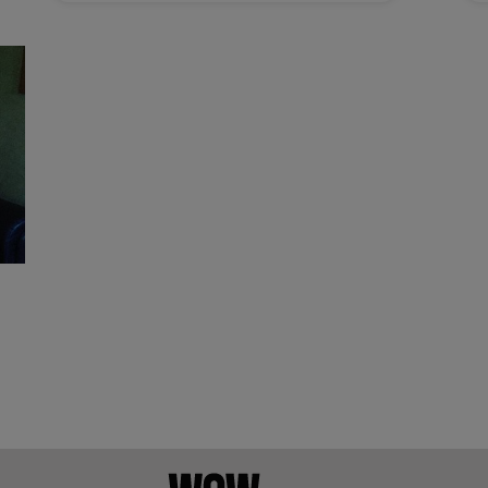
„Days of Our Lives”, a murit la doar
50 de ani