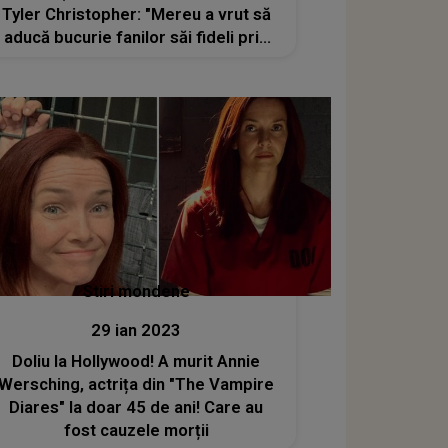
Tyler Christopher: "Mereu a vrut să
aducă bucurie fanilor săi fideli prin
jocul său actoricesc"
Stiri mondene
29 ian 2023
Doliu la Hollywood! A murit Annie
Wersching, actrița din "The Vampire
Diares" la doar 45 de ani! Care au
fost cauzele morții