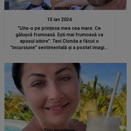
Stiri mondene
15 ian 2024
"Uite-o pe prințesa mea cea mare. Ce
gălușcă frumoasă. Ești mai frumoasă ca
apusul iubire". Tavi Clonda a făcut o
"incursiune" sentimentală și a postat imagini
unice cu Gabriela Cristea. Fanii au luat cu
asalt secțiunea de comentarii
Stiri mondene