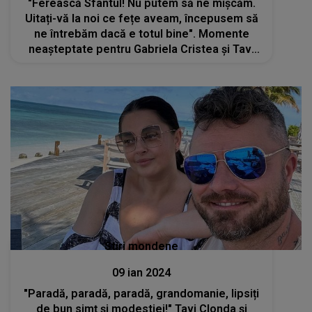
"Ferească Sfântul! Nu putem să ne mișcăm.
Uitați-vă la noi ce fețe aveam, începusem să
ne întrebăm dacă e totul bine". Momente
neașteptate pentru Gabriela Cristea și Tavi
Clonda. Cu ce probleme s-au confruntat
Stiri mondene
09 ian 2024
"Paradă, paradă, paradă, grandomanie, lipsiți
de bun simț și modestiei!" Tavi Clonda și