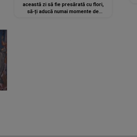
această zi să fie presărată cu flori,
să-ți aducă numai momente de
fericire şi să-ți împlinească toate
dorințele!”