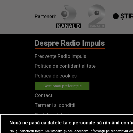
Parteneri:
Despre Radio Impuls
Frecvențe Radio Impuls
Politica de confidentialitate
Politica de cookies
Gestionați preferințele
Contact
Termeni si conditii
Cod deontologic
Nouă ne pasă ca datele tale personale să rămână confi
Regulamente
Noi și partenerii noștri
589
stocăm și/sau accesăm informații pe dispozitivul dvs.