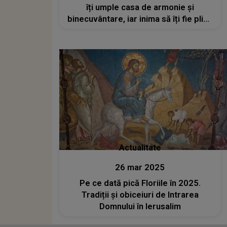
îți umple casa de armonie și
binecuvântare, iar inima să îți fie plină
de credință și speranță! La mulți ani”
Actualitate
26 mar 2025
Pe ce dată pică Floriile în 2025.
Tradiții și obiceiuri de Intrarea
Domnului în Ierusalim