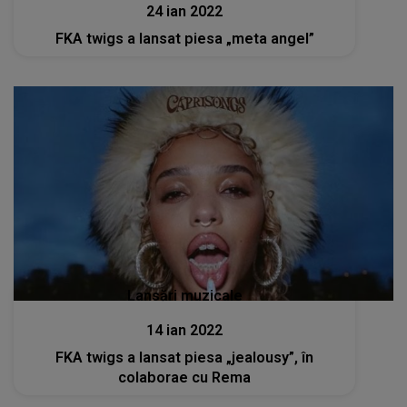
24 ian 2022
FKA twigs a lansat piesa „meta angel”
Lansări muzicale
14 ian 2022
FKA twigs a lansat piesa „jealousy”, în
colaborae cu Rema