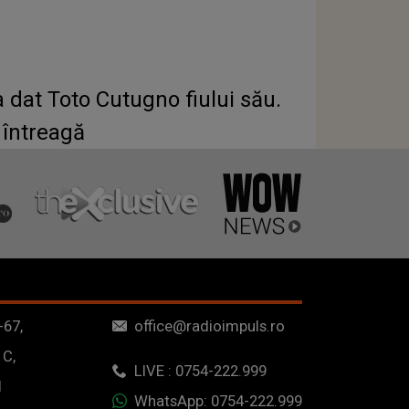
-a dat Toto Cutugno fiului său.
 întreagă
-67,
office@radioimpuls.ro
 C,
LIVE : 0754-222.999
1
WhatsApp: 0754-222.999