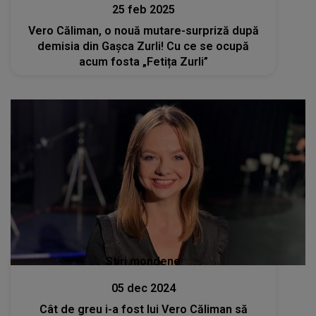
25 feb 2025
Vero Căliman, o nouă mutare-surpriză după
demisia din Gașca Zurli! Cu ce se ocupă
acum fosta „Fetița Zurli”
Stiri mondene
05 dec 2024
Cât de greu i-a fost lui Vero Căliman să