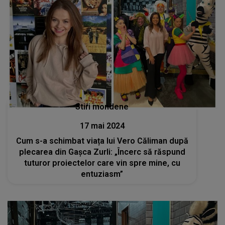
Stiri mondene
17 mai 2024
Cum s-a schimbat viața lui Vero Căliman după
plecarea din Gașca Zurli: „Încerc să răspund
tuturor proiectelor care vin spre mine, cu
entuziasm”