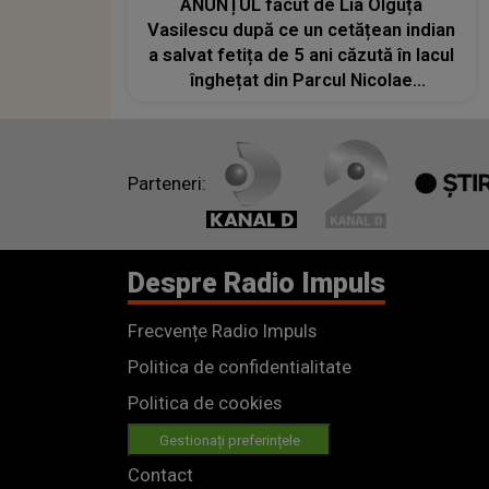
ANUNȚUL făcut de Lia Olguța
Vasilescu după ce un cetățean indian
a salvat fetița de 5 ani căzută în lacul
înghețat din Parcul Nicolae
Romanescu! Bărbatul va primi titlul
de cetățean de onoare al orașului
Parteneri:
Despre Radio Impuls
Frecvențe Radio Impuls
Politica de confidentialitate
Politica de cookies
Gestionați preferințele
Contact