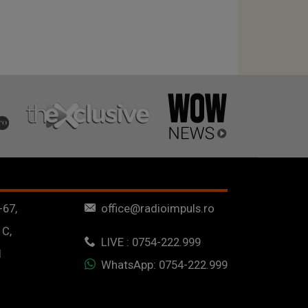
-67,
office@radioimpuls.ro
 C,
LIVE : 0754-222.999
1
WhatsApp: 0754-222.999