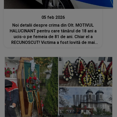
Actualitate
05 feb 2026
Noi detalii despre crima din Olt. MOTIVUL
HALUCINANT pentru care tânărul de 18 ani a
ucis-o pe femeia de 81 de ani. Chiar el a
RECUNOSCUT! Victima a fost lovită de mai
multe ori în zona capului, folosind un lemn de
foc: "De teamă că..."
Actualitate