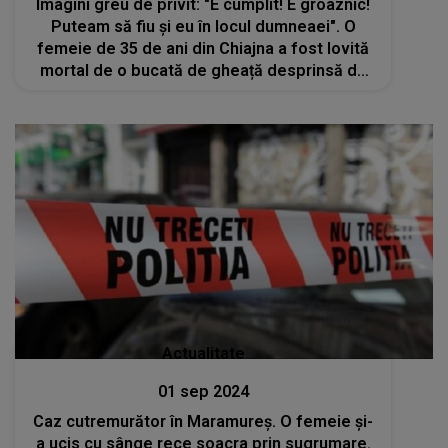
Imagini greu de privit: "E cumplit! E groaznic!
Puteam să fiu și eu în locul dumneaei". O
femeie de 35 de ani din Chiajna a fost lovită
mortal de o bucată de gheață desprinsă de
pe acoperișul unei clădiri
Actualitate
01 sep 2024
Caz cutremurător în Maramureș. O femeie și-
a ucis cu sânge rece soacra prin sugrumare.