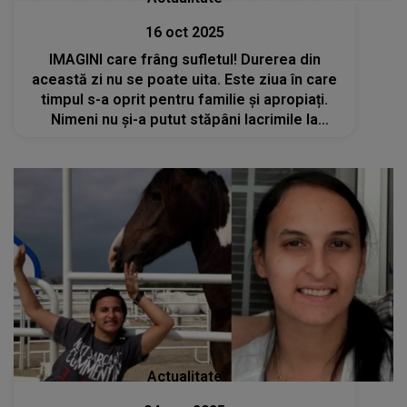
16 oct 2025
IMAGINI care frâng sufletul! Durerea din
această zi nu se poate uita. Este ziua în care
timpul s-a oprit pentru familie și apropiați.
Nimeni nu și-a putut stăpâni lacrimile la
ÎNMORMÂNTAREA Elenei, femeia de 35 de
ani ucisă pe trecerea de pietoni
Actualitate