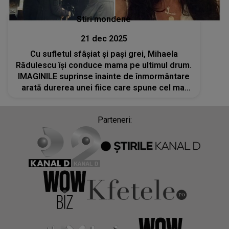
Stiri mondene
21 dec 2025
Cu sufletul sfâșiat și pași grei, Mihaela
Rădulescu își conduce mama pe ultimul drum.
IMAGINILE suprinse înainte de înmormântare
arată durerea unei fiice care spune cel mai
greu "ADIO". Detaliul care NU A PUTUT trece
neobservat
Parteneri: