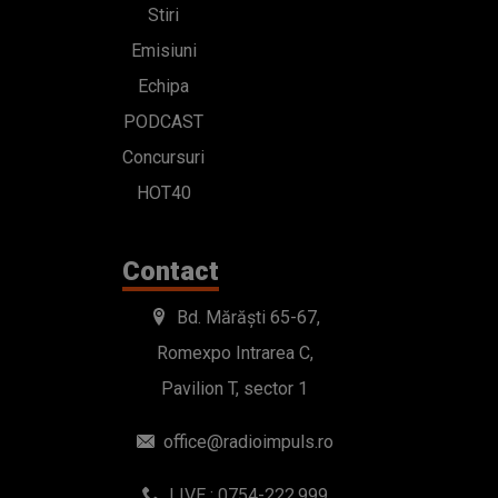
Stiri
Emisiuni
Echipa
PODCAST
Concursuri
HOT40
Contact
Bd. Mărăști 65-67,
Romexpo Intrarea C,
Pavilion T, sector 1
office@radioimpuls.ro
LIVE : 0754-222.999