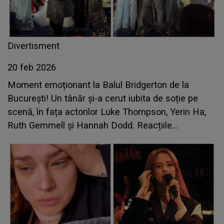
Divertisment
20 feb 2026
Moment emoționant la Balul Bridgerton de la
București! Un tânăr și-a cerut iubita de soție pe
scenă, în fața actorilor Luke Thompson, Yerin Ha,
Ruth Gemmell şi Hannah Dodd. Reacțiile
internauților au curs în valuri pe rețelele sociale:
„Prea romantic!”