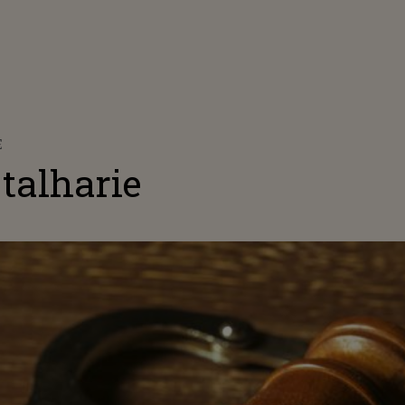
E
talharie