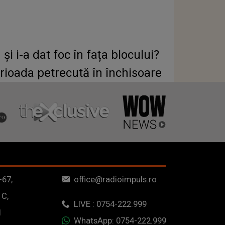
i i-a dat foc în fața blocului?
perioada petrecută în închisoare
-67,
office@radioimpuls.ro
 C,
LIVE : 0754-222.999
1
WhatsApp: 0754-222.999