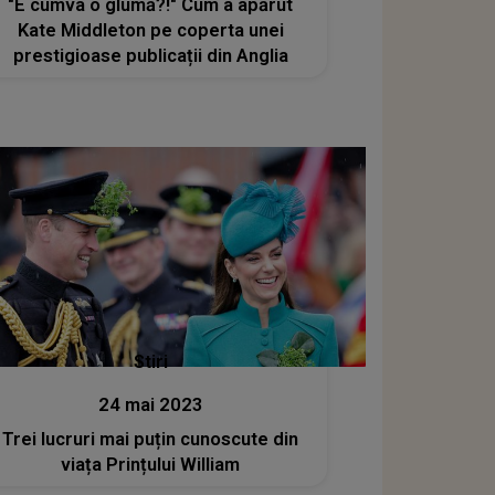
"E cumva o glumă?!" Cum a apărut
Kate Middleton pe coperta unei
prestigioase publicații din Anglia
Stiri
24 mai 2023
Trei lucruri mai puțin cunoscute din
viața Prințului William