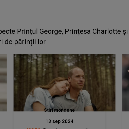
specte Prințul George, Prințesa Charlotte și
de părinții lor
Stiri mondene
13 sep 2024