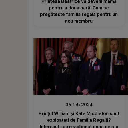
Prințesa Beatrice va deveni mamă
pentru a doua oară! Cum se
pregătește familia regală pentru un
nou membru
Stiri
06 feb 2024
Prințul William și Kate Middleton sunt
exploatați de Familia Regală?
Internauții au reacționat după ce s-a