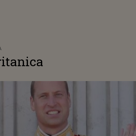
A
ritanica