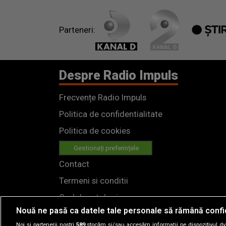
Parteneri:
Despre Radio Impuls
Frecvențe Radio Impuls
Politica de confidentialitate
Politica de cookies
Gestionați preferințele
Contact
Termeni si conditii
Cod deontologic
Nouă ne pasă ca datele tale personale să rămână confi
Regulamente
Noi și partenerii noștri
589
stocăm și/sau accesăm informații pe dispozitivul dvs.