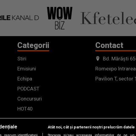
Categorii
Contact
Stiri
Bd. Mărăști 65
Emisiuni
Romexpo Intrarea
Echipa
Pavilion T, sector 
PODCAST
Concursuri
HOT40
dențiale
Atât noi, cât și partenerii noștri prelucrăm datele 
, precum identificatorii
Stocarea și/sau accesarea informațiilor de pe un 